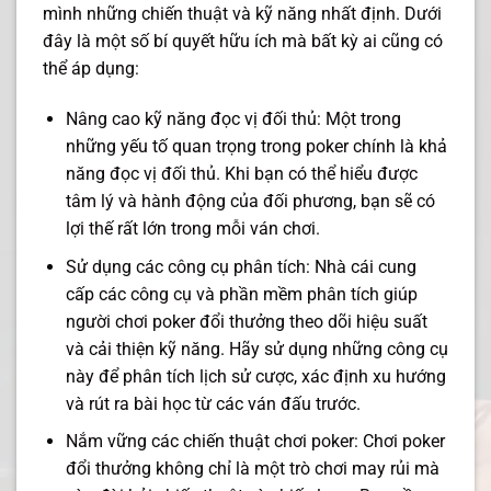
mình những chiến thuật và kỹ năng nhất định. Dưới
đây là một số bí quyết hữu ích mà bất kỳ ai cũng có
thể áp dụng:
Nâng cao kỹ năng đọc vị đối thủ: Một trong
những yếu tố quan trọng trong poker chính là khả
năng đọc vị đối thủ. Khi bạn có thể hiểu được
tâm lý và hành động của đối phương, bạn sẽ có
lợi thế rất lớn trong mỗi ván chơi.
Sử dụng các công cụ phân tích: Nhà cái cung
cấp các công cụ và phần mềm phân tích giúp
người chơi poker đổi thưởng theo dõi hiệu suất
và cải thiện kỹ năng. Hãy sử dụng những công cụ
này để phân tích lịch sử cược, xác định xu hướng
và rút ra bài học từ các ván đấu trước.
Nắm vững các chiến thuật chơi poker: Chơi poker
đổi thưởng không chỉ là một trò chơi may rủi mà