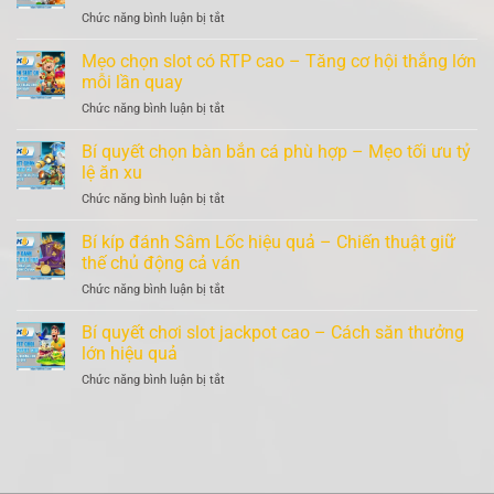
ở
Chức năng bình luận bị tắt
Bí
quyết
Mẹo chọn slot có RTP cao – Tăng cơ hội thắng lớn
nhận
mỗi lần quay
biết
ở
Chức năng bình luận bị tắt
bẫy
Mẹo
kèo
chọn
Bí quyết chọn bàn bắn cá phù hợp – Mẹo tối ưu tỷ
nhà
slot
cái
lệ ăn xu
có
–
ở
Chức năng bình luận bị tắt
RTP
Dấu
Bí
cao
hiệu
quyết
Bí kíp đánh Sâm Lốc hiệu quả – Chiến thuật giữ
–
kèo
chọn
Tăng
thế chủ động cả ván
dễ
bàn
cơ
thua
ở
Chức năng bình luận bị tắt
bắn
hội
cần
Bí
cá
thắng
tránh
kíp
Bí quyết chơi slot jackpot cao – Cách săn thưởng
phù
lớn
đánh
hợp
lớn hiệu quả
mỗi
Sâm
–
lần
ở
Chức năng bình luận bị tắt
Lốc
Mẹo
quay
Bí
hiệu
tối
quyết
quả
ưu
chơi
–
tỷ
slot
Chiến
lệ
jackpot
thuật
ăn
cao