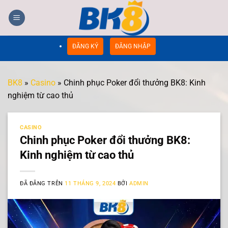
Chuyển
đến
nội
dung
ĐĂNG KÝ
ĐĂNG NHẬP
BK8
»
Casino
»
Chinh phục Poker đổi thưởng BK8: Kinh
nghiệm từ cao thủ
CASINO
Chinh phục Poker đổi thưởng BK8:
Kinh nghiệm từ cao thủ
ĐÃ ĐĂNG TRÊN
11 THÁNG 9, 2024
BỞI
ADMIN