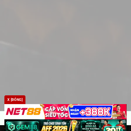
X [ĐÓNG]
Copyright 2024 © Bản quyền thuộc BK8
Những đối tác chất lượng cao cùng Chúng tôi phát triển bền vững: