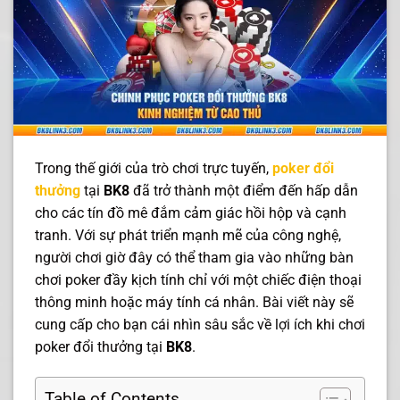
Trong thế giới của trò chơi trực tuyến,
poker đổi
thưởng
tại
BK8
đã trở thành một điểm đến hấp dẫn
cho các tín đồ mê đắm cảm giác hồi hộp và cạnh
tranh. Với sự phát triển mạnh mẽ của công nghệ,
người chơi giờ đây có thể tham gia vào những bàn
chơi poker đầy kịch tính chỉ với một chiếc điện thoại
thông minh hoặc máy tính cá nhân. Bài viết này sẽ
cung cấp cho bạn cái nhìn sâu sắc về lợi ích khi chơi
poker đổi thưởng tại
BK8
.
Table of Contents