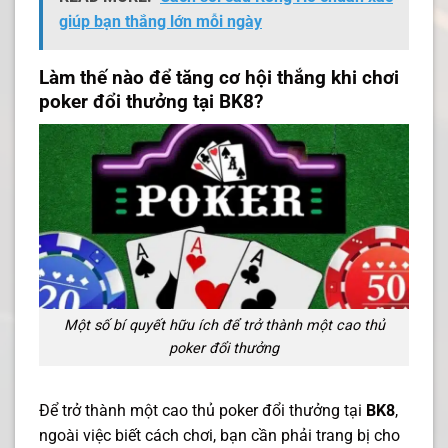
giúp bạn thắng lớn mỗi ngày
Làm thế nào để tăng cơ hội thắng khi chơi
poker đổi thưởng tại BK8?
Một số bí quyết hữu ích để trở thành một cao thủ
poker đổi thưởng
Để trở thành một cao thủ poker đổi thưởng tại
BK8
,
ngoài việc biết cách chơi, bạn cần phải trang bị cho