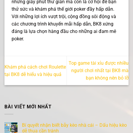
những giây phút thư giãn mà còn là cơ hội để bạn
thử sức và khám phá thế giới poker đầy hấp dẫn.
Với những lợi ích vượt trội, cộng đồng sôi động và
các chương trình khuyến mãi hấp dẫn, BK8 xứng
đáng là lựa chọn hàng đầu cho những ai đam mê
poker.
Top game tài xỉu được nhiều
Khám phá cách chơi Roulette
người chơi nhất tại BK8 mà
tại BK8 dễ hiểu và hiệu quả
bạn không nên bỏ lỡ
BÀI VIẾT MỚI NHẤT
Bí quyết nhận biết bẫy kèo nhà cái – Dấu hiệu kèo
dễ thua cần tránh