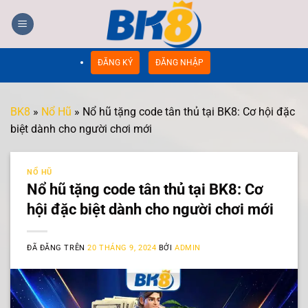
Chuyển
đến
nội
dung
ĐĂNG KÝ
ĐĂNG NHẬP
BK8
»
Nổ Hũ
»
Nổ hũ tặng code tân thủ tại BK8: Cơ hội đặc
biệt dành cho người chơi mới
NỔ HŨ
Nổ hũ tặng code tân thủ tại BK8: Cơ
hội đặc biệt dành cho người chơi mới
ĐÃ ĐĂNG TRÊN
20 THÁNG 9, 2024
BỞI
ADMIN