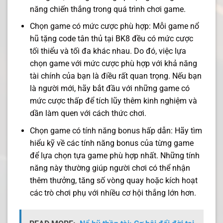
năng chiến thắng trong quá trình chơi game.
Chọn game có mức cược phù hợp: Mỗi game nổ
hũ tặng code tân thủ tại BK8 đều có mức cược
tối thiểu và tối đa khác nhau. Do đó, việc lựa
chọn game với mức cược phù hợp với khả năng
tài chính của bạn là điều rất quan trọng. Nếu bạn
là người mới, hãy bắt đầu với những game có
mức cược thấp để tích lũy thêm kinh nghiệm và
dần làm quen với cách thức chơi.
Chọn game có tính năng bonus hấp dẫn: Hãy tìm
hiểu kỹ về các tính năng bonus của từng game
để lựa chọn tựa game phù hợp nhất. Những tính
năng này thường giúp người chơi có thể nhận
thêm thưởng, tăng số vòng quay hoặc kích hoạt
các trò chơi phụ với nhiều cơ hội thắng lớn hơn.