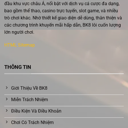
đầu khu vực châu Á, nổi bật với dịch vụ cá cược đa dạng,
bao gồm thể thao, casino trực tuyến, slot game, và nhiều
trò chơi khác. Nhờ thiết kế giao diện dễ dùng, thân thiện và
các chương trình khuyến mãi hấp dẫn, BK8 lôi cuốn lượng
lớn người chơi.
HTML Sitemap
THÔNG TIN
Giới Thiệu Về BK8
Miễn Trách Nhiệm
Điều Kiện Và Điều Khoản
Chơi Có Trách Nhiệm