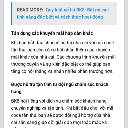
READ MORE:
Quy luật nổ hũ BK8: Bật mí các
tính năng đặc biệt và cách thức hoạt động
Tận dụng các khuyến mãi hấp dẫn khác
Khi bạn bắt đầu chơi nổ hũ tại nhà cái với mã code
tân thủ, bạn còn có cơ hội nhận thêm các khuyến
mãi khác của nhà cái. Các chương trình khuyến mãi
thường xuyên và sự kiện đặc biệt có thể giúp bạn
tăng cơ hội thắng và nhận nhiều phần thưởng hơn.
Được hỗ trợ tận tình từ đội ngũ chăm sóc khách
hàng
BK8 nổi tiếng với dịch vụ chăm sóc khách hàng
chuyên nghiệp và tận tình. Khi bắt đầu chơi với mã
code tân thủ, bạn sẽ được đội ngũ hỗ trợ của nhà
cái sẵn sàng giúp đỡ, giải đáp mọi thắc mắc và