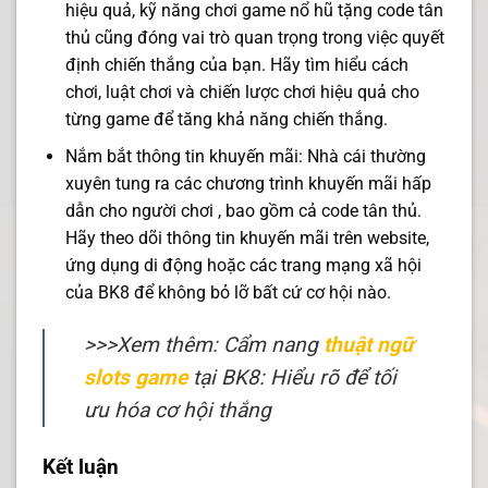
hiệu quả, kỹ năng chơi game nổ hũ tặng code tân
thủ cũng đóng vai trò quan trọng trong việc quyết
định chiến thắng của bạn. Hãy tìm hiểu cách
chơi, luật chơi và chiến lược chơi hiệu quả cho
từng game để tăng khả năng chiến thắng.
Nắm bắt thông tin khuyến mãi: Nhà cái thường
xuyên tung ra các chương trình khuyến mãi hấp
dẫn cho người chơi , bao gồm cả code tân thủ.
Hãy theo dõi thông tin khuyến mãi trên website,
ứng dụng di động hoặc các trang mạng xã hội
của BK8 để không bỏ lỡ bất cứ cơ hội nào.
>>>Xem thêm: Cẩm nang
thuật ngữ
slots game
tại BK8: Hiểu rõ để tối
ưu hóa cơ hội thắng
Kết luận