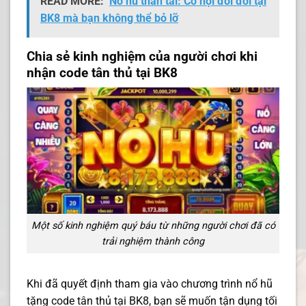
READ MORE:
Nổ hũ thần tài: Cơ hội đổi đời tại
BK8 mà bạn không thể bỏ lỡ
Chia sẻ kinh nghiệm của người chơi khi
nhận code tân thủ tại BK8
Một số kinh nghiệm quý báu từ những người chơi đã có
trải nghiệm thành công
Khi đã quyết định tham gia vào chương trình nổ hũ
tặng code tân thủ tại BK8, bạn sẽ muốn tận dụng tối