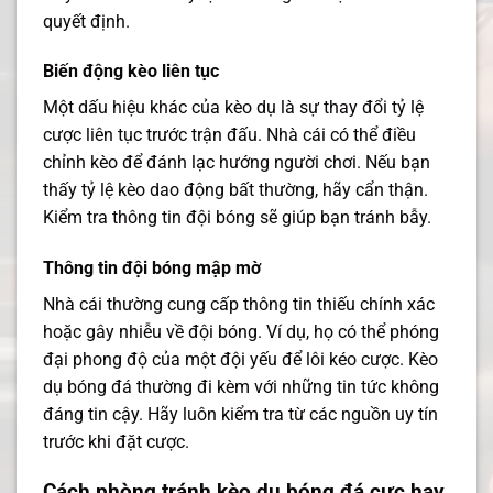
quyết định.
Biến động kèo liên tục
Một dấu hiệu khác của kèo dụ là sự thay đổi tỷ lệ
cược liên tục trước trận đấu. Nhà cái có thể điều
chỉnh kèo để đánh lạc hướng người chơi. Nếu bạn
thấy tỷ lệ kèo dao động bất thường, hãy cẩn thận.
Kiểm tra thông tin đội bóng sẽ giúp bạn tránh bẫy.
Thông tin đội bóng mập mờ
Nhà cái thường cung cấp thông tin thiếu chính xác
hoặc gây nhiễu về đội bóng. Ví dụ, họ có thể phóng
đại phong độ của một đội yếu để lôi kéo cược. Kèo
dụ bóng đá thường đi kèm với những tin tức không
đáng tin cậy. Hãy luôn kiểm tra từ các nguồn uy tín
trước khi đặt cược.
Cách phòng tránh kèo dụ bóng đá cực hay