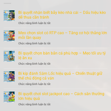
Bí quyết nhận biết bẫy kèo nhà cái – Dấu hiệu kèo
dễ thua cần tránh
ở
Chức năng bình luận bị tắt
Bí
quyết
Mẹo chọn slot có RTP cao – Tăng cơ hội thắng lớn
nhận
mỗi lần quay
biết
ở
Chức năng bình luận bị tắt
bẫy
Mẹo
kèo
chọn
Bí quyết chọn bàn bắn cá phù hợp – Mẹo tối ưu tỷ
nhà
slot
cái
lệ ăn xu
có
–
ở
Chức năng bình luận bị tắt
RTP
Dấu
Bí
cao
hiệu
quyết
Bí kíp đánh Sâm Lốc hiệu quả – Chiến thuật giữ
–
kèo
chọn
Tăng
thế chủ động cả ván
dễ
bàn
cơ
thua
ở
Chức năng bình luận bị tắt
bắn
hội
cần
Bí
cá
thắng
tránh
kíp
Bí quyết chơi slot jackpot cao – Cách săn thưởng
phù
lớn
đánh
hợp
lớn hiệu quả
mỗi
Sâm
–
lần
ở
Chức năng bình luận bị tắt
Lốc
Mẹo
quay
Bí
hiệu
tối