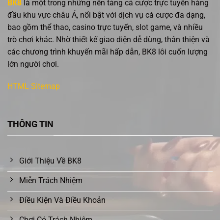
BK8
là một trong những nền tảng cá cược trực tuyến hàng
đầu khu vực châu Á, nổi bật với dịch vụ cá cược đa dạng,
bao gồm thể thao, casino trực tuyến, slot game, và nhiều
trò chơi khác. Nhờ thiết kế giao diện dễ dùng, thân thiện và
các chương trình khuyến mãi hấp dẫn, BK8 lôi cuốn lượng
lớn người chơi.
HTML Sitemap
THÔNG TIN
Giới Thiệu Về BK8
Miễn Trách Nhiệm
Điều Kiện Và Điều Khoản
Chơi Có Trách Nhiệm