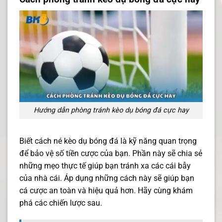
Hướng dẫn phòng tránh kèo dụ bóng đá cực hay
Biết cách né kèo dụ bóng đá là kỹ năng quan trọng
để bảo vệ số tiền cược của bạn. Phần này sẽ chia sẻ
những mẹo thực tế giúp bạn tránh xa các cái bẫy
của nhà cái. Áp dụng những cách này sẽ giúp bạn
cá cược an toàn và hiệu quả hơn. Hãy cùng khám
phá các chiến lược sau.