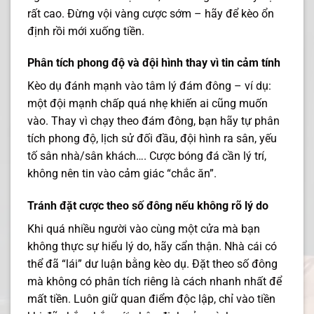
rất cao. Đừng vội vàng cược sớm – hãy để kèo ổn
định rồi mới xuống tiền.
Phân tích phong độ và đội hình thay vì tin cảm tính
Kèo dụ đánh mạnh vào tâm lý đám đông – ví dụ:
một đội mạnh chấp quá nhẹ khiến ai cũng muốn
vào. Thay vì chạy theo đám đông, bạn hãy tự phân
tích phong độ, lịch sử đối đầu, đội hình ra sân, yếu
tố sân nhà/sân khách…. Cược bóng đá cần lý trí,
không nên tin vào cảm giác “chắc ăn”.
Tránh đặt cược theo số đông nếu không rõ lý do
Khi quá nhiều người vào cùng một cửa mà bạn
không thực sự hiểu lý do, hãy cẩn thận. Nhà cái có
thể đã “lái” dư luận bằng kèo dụ. Đặt theo số đông
mà không có phân tích riêng là cách nhanh nhất để
mất tiền. Luôn giữ quan điểm độc lập, chỉ vào tiền