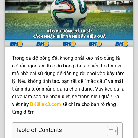
Trong cá độ bóng đá, không phải kèo nào cũng là
cơ hội ngon ăn. Kèo dụ bóng đá là chiêu trò tinh vi
mà nhà cái sử dụng để dẫn người chơi vào bẫy tâm
lý. Nếu không tỉnh táo, bạn rất dễ “mắc câu” và mất
trắng dù tưởng rằng đang chọn đúng. Vậy kèo dụ là
gì và làm sao để nhận biết, né tránh hiệu quả? Bài
viết này
BK8link3.com
sẽ chỉ ra cho bạn rõ ràng
từng điểm.
Table of Contents