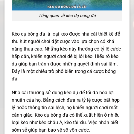
Tổng quan về kèo dụ bóng đá
Kèo dụ bóng đá là loại kèo được nhà cái thiết kế để
thu hút người chơi đặt cược vào lựa chọn có khả
năng thua cao. Những kèo này thường có tỷ lệ cược
hấp dẫn, khiến người chơi dễ bị lôi kéo. Hiểu rõ kèo
dụ giúp bạn tránh được những quyết định sai lầm.
Đây là một chiêu trò phổ biến trong cá cược bóng
đá.
Nhà cái thường sử dụng kèo dụ để tối đa hóa lợi
nhuận của họ. Bằng cách đưa ra tỷ lệ cược bất hợp
lý hoặc thông tin sai lệch, họ khiến người chơi mất
cảnh giác. Kèo dụ bóng đá có thể xuất hiện ở nhiều
loại kèo như kèo châu Á, kèo tài xỉu. Việc nhận biết
sớm sẽ giúp bạn bảo vệ số vốn cược.