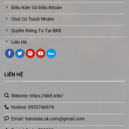
Điều Kiện Và Điều Khoản
Chơi Có Trách Nhiệm
Quyền Riêng Tư Tại BK8
Liên Hệ
LIÊN HỆ
Website: https://bk8.wiki/
Hotline: 0935746974
Email:
translate.uk.com@gmail.com