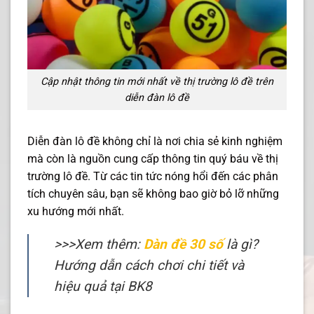
Cập nhật thông tin mới nhất về thị trường lô đề trên
diễn đàn lô đề
Diễn đàn lô đề không chỉ là nơi chia sẻ kinh nghiệm
mà còn là nguồn cung cấp thông tin quý báu về thị
trường lô đề. Từ các tin tức nóng hổi đến các phân
tích chuyên sâu, bạn sẽ không bao giờ bỏ lỡ những
xu hướng mới nhất.
>>>Xem thêm:
Dàn đề 30 số
là gì?
Hướng dẫn cách chơi chi tiết và
hiệu quả tại BK8