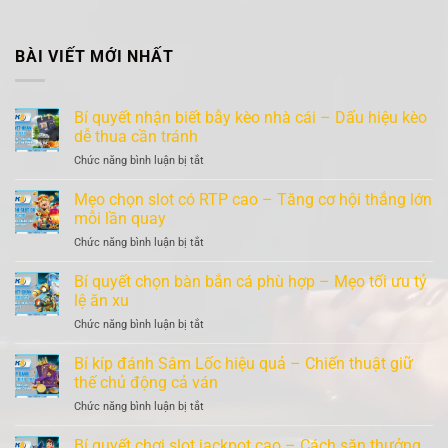
BÀI VIẾT MỚI NHẤT
Bí quyết nhận biết bẫy kèo nhà cái – Dấu hiệu kèo
dễ thua cần tránh
ở
Chức năng bình luận bị tắt
Bí
quyết
Mẹo chọn slot có RTP cao – Tăng cơ hội thắng lớn
nhận
mỗi lần quay
biết
ở
Chức năng bình luận bị tắt
bẫy
Mẹo
kèo
chọn
Bí quyết chọn bàn bắn cá phù hợp – Mẹo tối ưu tỷ
nhà
slot
cái
lệ ăn xu
có
–
ở
Chức năng bình luận bị tắt
RTP
Dấu
Bí
cao
hiệu
quyết
Bí kíp đánh Sâm Lốc hiệu quả – Chiến thuật giữ
–
kèo
chọn
Tăng
thế chủ động cả ván
dễ
bàn
cơ
thua
ở
Chức năng bình luận bị tắt
bắn
hội
cần
Bí
cá
thắng
tránh
kíp
Bí quyết chơi slot jackpot cao – Cách săn thưởng
phù
lớn